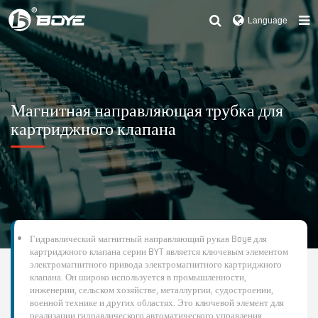
Language
Магнитная направляющая трубка для
картриджного клапана
Гидравлический магнитный направляющий рукав Boye для
картриджного клапана серии BYT является ключевым элементом
электромагнитного привода электромагнитного картриджного
клапана. Он широко используется в промышленности,
инженерии, сельском хозяйстве, металлургии, судостроении,
военной технике и других областях. Это ключевой элемент для
реализации гидравлического автоматического управления.