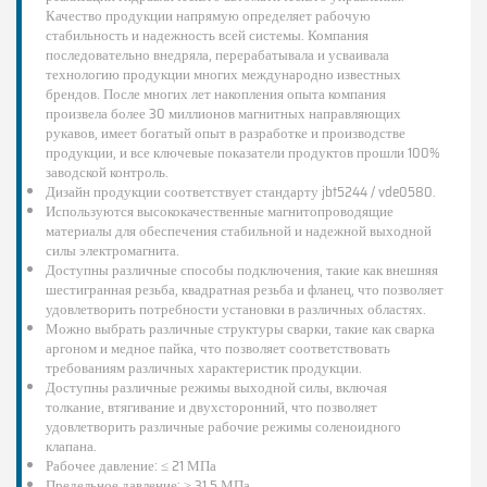
Качество продукции напрямую определяет рабочую
стабильность и надежность всей системы. Компания
последовательно внедряла, перерабатывала и усваивала
технологию продукции многих международно известных
брендов. После многих лет накопления опыта компания
произвела более 30 миллионов магнитных направляющих
рукавов, имеет богатый опыт в разработке и производстве
продукции, и все ключевые показатели продуктов прошли 100%
заводской контроль.
Дизайн продукции соответствует стандарту jbt5244 / vde0580.
Используются высококачественные магнитопроводящие
материалы для обеспечения стабильной и надежной выходной
силы электромагнита.
Доступны различные способы подключения, такие как внешняя
шестигранная резьба, квадратная резьба и фланец, что позволяет
удовлетворить потребности установки в различных областях.
Можно выбрать различные структуры сварки, такие как сварка
аргоном и медное пайка, что позволяет соответствовать
требованиям различных характеристик продукции.
Доступны различные режимы выходной силы, включая
толкание, втягивание и двухсторонний, что позволяет
удовлетворить различные рабочие режимы соленоидного
клапана.
Рабочее давление: ≤ 21 МПа
Предельное давление: ≥ 31,5 МПа