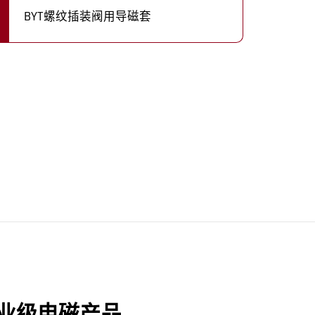
BYT螺纹插装阀用导磁套
业级电磁产品